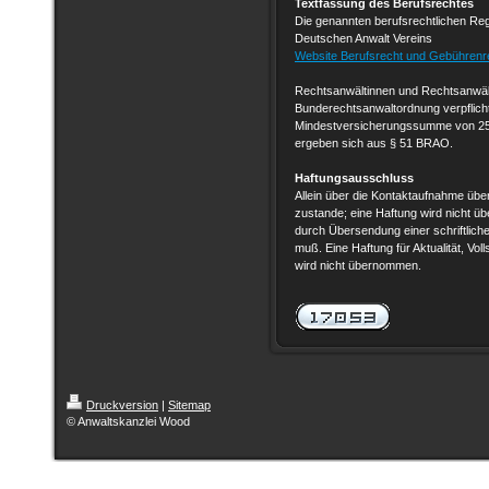
Textfassung des Berufsrechtes
Die genannten berufsrechtlichen Reg
Deutschen Anwalt Vereins
Website Berufsrecht und Gebührenr
Rechtsanwältinnen und Rechtsanwält
Bunderechtsanwaltordnung verpflichte
Mindestversicherungssumme von 250.
ergeben sich aus § 51 BRAO.
Haftungsausschluss
Allein über die Kontaktaufnahme übe
zustande; eine Haftung wird nicht ü
durch Übersendung einer schriftlichen
muß. Eine Haftung für Aktualität, Voll
wird nicht übernommen.
Druckversion
|
Sitemap
© Anwaltskanzlei Wood