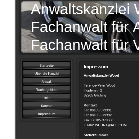
Anwaltskanzlei
Fachanwalt für A
Fachanwalt für 
Startseite
Impressum
Über die Kanzlei
Anwaltskanzlei Wood
Anwalt
Terence-Peter Wood
Rechtsgebiete
Hopfenstr. 2
82205 Gilching
Links
Kontakt
Kontakt
Tel: 08105-379331
Impressum
Tel: 08105-379332
Fax: 08105-379388
E-Mail: WCDN1@AOL.COM
Steuernummer