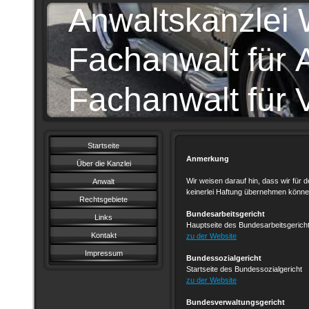
Anwaltskanzlei
Fachanwalt für A
Fachanwalt für 
Startseite
Anmerkung
Über die Kanzlei
Wir weisen darauf hin, dass wir für d
Anwalt
keinerlei Haftung übernehmen könne
Rechtsgebiete
Bundesarbeitsgericht
Links
Hauptseite des Bundesarbeitsgeric
Kontakt
zu der Website
Impressum
Bundessozialgericht
Startseite des Bundessozialgericht
zu der Website
Bundesverwaltungsgericht