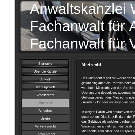
Anwaltskanzlei
Fachanwalt für A
Fachanwalt für 
Startseite
Mietrecht
Über die Kanzlei
Das Mietrecht regelt die wechselseit
Anwalt
gleichzeitig auch die Parteien beim 
Rechtsgebiete
wird beim Mietrecht von der Vermiet
Überlassung desselben, ausgegange
Arbeitsrecht
Geltungsbereich des Mietrechts abe
Grundstücke oder sonstige Flächen 
Mietrecht
Aktuelles
In einigen Fällen wird anstatt von d
gesprochen. Dies ist z.B. dann der 
Urteile
das Gebäude als solches pachtet, so
Verkehrsrecht
Wesentlichen ähneln sich die Best
Mietrechts sehr stark den entsprec
Familienrecht